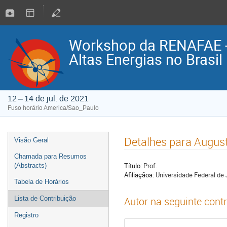
Workshop da RENAFAE - P
Altas Energias no Brasil
12 – 14 de jul. de 2021
Fuso horário America/Sao_Paulo
Detalhes para Augus
Visão Geral
Chamada para Resumos
Título:
Prof.
(Abstracts)
Afiliaçãoa:
Universidade Federal de 
Tabela de Horários
Lista de Contribuição
Autor na seguinte cont
Registro