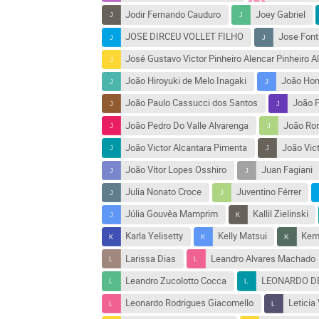
Jodir Fernando Cauduro
Joey Gabriel
JOSE DIRCEU VOLLET FILHO
Jose Font
José Gustavo Victor Pinheiro Alencar Pinheiro A
João Hiroyuki de Melo Inagaki
João Hon
João Paulo Cassucci dos Santos
João P
João Pedro Do Valle Alvarenga
João Ro
João Victor Alcantara Pimenta
João Vict
João Vítor Lopes Osshiro
Juan Fagiani
Julia Nonato Croce
Juventino Férrer
Júlia Gouvêa Mamprim
Kallil Zielinski
Karla Yelisetty
Kelly Matsui
Kemu
Larissa Dias
Leandro Alvares Machado
Leandro Zucolotto Cocca
LEONARDO D
Leonardo Rodrigues Giacomello
Leticia