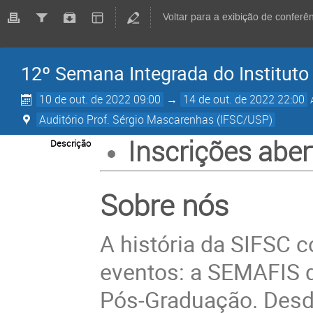
Voltar para a exibição de conferê
12º Semana Integrada do Instituto
10 de out. de 2022 09:00
→
14 de out. de 2022 22:00
Auditório Prof. Sérgio Mascarenhas (IFSC/USP)
Inscrições aber
Descrição
Sobre nós
A história da SIFSC
eventos: a SEMAFIS 
Pós-Graduação. Desde