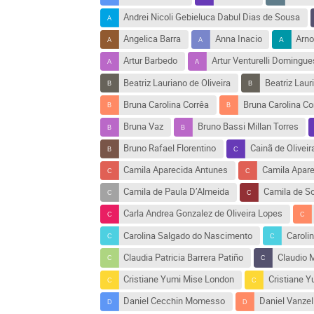
Andrei Nicoli Gebieluca Dabul Dias de Sousa
Angelica Barra
Anna Inacio
Arno
Artur Barbedo
Artur Venturelli Domingue
Beatriz Lauriano de Oliveira
Beatriz Laur
Bruna Carolina Corrêa
Bruna Carolina Co
Bruna Vaz
Bruno Bassi Millan Torres
Bruno Rafael Florentino
Cainã de Oliveir
Camila Aparecida Antunes
Camila Apar
Camila de Paula D’Almeida
Camila de S
Carla Andrea Gonzalez de Oliveira Lopes
Carolina Salgado do Nascimento
Caroli
Claudia Patricia Barrera Patiño
Claudio 
Cristiane Yumi Mise London
Cristiane 
Daniel Cecchin Momesso
Daniel Vanzel