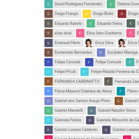
David Rodríguez Fernández
Debora Gon
Diego França
Diogo Boito
Diogo
Eduardo Rabelo
Eduardo Vieira
elias biral
Elisa Iahn Goettems
E
Emanuel Henn
Erica Silva
Erica 
Esmerindo Bernardes
Euclydes Marega 
Felipe Console
Felipe Console
F
Felipe Picoli
Felipe Ribaldo Ferreira da 
FERNANDA CARBINATTO
Fernanda Zani
Flávia Mayumi Odahara de Abreu
Flávio 
Gabriel dos Santos Araujo Pinto
Gabriel
Gabriel Mandelli
Gabriel Natulini Vieira
Gabriela Fatore
Gabriela Missurini de C
Gaston Lozano Calderón
Gaston Lozano