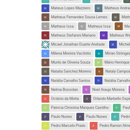
Mateus Lopes Mazziero
Matheus Andra
Matheus Fernandes Sousa Lemes
Math
Matheus Issa
Matheus Issa
Mat
Matheus Stefanini Mariano
Matheus Wet
Micael Jonathan Duarte Andrade
Michel
Milena Moreira Vacilotto
Mirian Striinga
Murilo de Oliveira Souza
Mário Henrique 
Natalia Sanchez Moreno
Nataly Campo
Natália Carvalho Santos
Natália Carvalh
Nelma Bossolan
Noel Araujo Moreira
Octávio da Motta
Orlando Marbello Ospi
Patricia Christina Marques Castilho
Paul
Paulo Nunes
Paulo Nunes
Pedro
Pedro Marcelo Prado
Pedro Ramon Almei