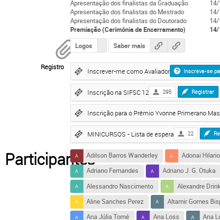
Apresentação dos finalistas da Graduação
14/
Apresentação dos finalistas do Mestrado
14/
Apresentação dos finalistas do Doutorado
14/
Premiação (Cerimônia de Encerramento)
14/
Logos
Saber mais
Registro
Inscrever-me como Avaliador
Inscreva-se pa
Inscrição na SIFSC 12
295
Registrar
Inscrição para o Prêmio Yvonne Primerano Ma
MINICURSOS - Lista de espera
22
Re
Participantes
Adilson Barros Wanderley
Adonai Hilario
Adriano Fernandes
Adriano J. G. Otuka
Alessandro Nascimento
Alexandre Drin
Aline Sanches Perez
Altamir Gomes Bis
Ana Júlia Tomé
Ana Loss
Ana L