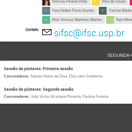
Vinícius Pereira Pinto
Vitor de Souza
Yara Hellen Firmo Gomes
Yasmin Badin
Áttis Vinícius Martines Marino
Ítalo Mor
sifsc@ifsc.usp.br
Contato
segunda-
Sessão de pôsteres: Primeira sessão
Convocadores
:
Adonai Hilario da Silva
,
Elisa Iahn Goettems
Sessão de pôsteres: Segunda sessão
Convocadores
:
João Victor Alcantara Pimenta
,
Paulina Ferreira