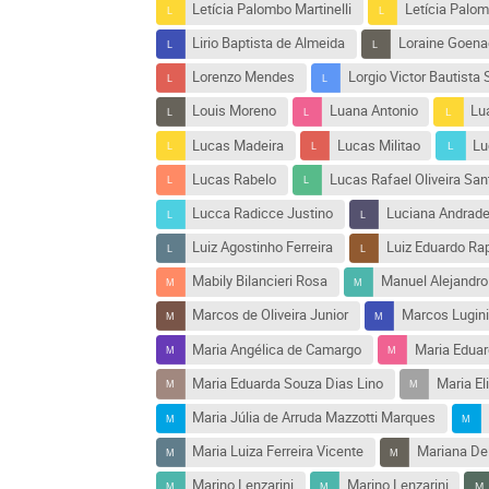
Letícia Palombo Martinelli
Letícia Palom
Lirio Baptista de Almeida
Loraine Goena
Lorenzo Mendes
Lorgio Victor Bautista
Louis Moreno
Luana Antonio
Lu
Lucas Madeira
Lucas Militao
Lu
Lucas Rabelo
Lucas Rafael Oliveira Sa
Lucca Radicce Justino
Luciana Andrad
Luiz Agostinho Ferreira
Luiz Eduardo Ra
Mabily Bilancieri Rosa
Manuel Alejandro
Marcos de Oliveira Junior
Marcos Lugini
Maria Angélica de Camargo
Maria Eduar
Maria Eduarda Souza Dias Lino
Maria E
Maria Júlia de Arruda Mazzotti Marques
Maria Luiza Ferreira Vicente
Mariana Del
Marino Lenzarini
Marino Lenzarini