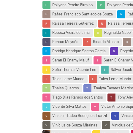
Pollyana Pereira Firmino
Pollyana Pereir
Rafael Francisco Santiago de Souza
Raf
Raissa Ferreira Gutierrez
Raissa Ferreira
Rebeca Vieira de Lima
Reginaldo Napoli
Renato Moysés
Ricardo Afonso
Rodrigo Henrique Santos Garcia
Rogéri
Sarah El Chamy Maluf
Sarah El Chamy M
Sofia Thomaz Vicente Lee
Sálvio Jacob
Tales Leme Mundo
Tales Leme Mundo
Thales Quadros
Thalyta Tavares Martin
Tiago Dias Ramos dos Santos
Tony Ale
Vicente Silva Mattos
Victor Antonio Siq
Vinicios Tadeu Rodrigues Tranzil
Vinici
Vinícius de Souza Miralhas
Vinícius de 