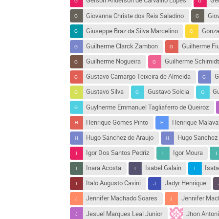
Gerson Anderson de Carvalho Lopes
Ge
Giovanna Christe dos Reis Saladino
Gio
Giuseppe Braz da Silva Marcelino
Gonza
Guilherme Clarck Zambon
Guilherme Fi
Guilherme Nogueira
Guilherme Schimid
Gustavo Camargo Teixeira de Almeida
G
Gustavo Silva
Gustavo Solcia
Gu
Guylherme Emmanuel Tagliaferro de Queiroz
Henrique Gomes Pinto
Henrique Malava
Hugo Sanchez de Araujo
Hugo Sanchez 
Igor Dos Santos Pedriz
Igor Moura
Inara Acosta
Isabel Galain
Isab
Italo Augusto Cavini
Jadyr Henrique
Jennifer Machado Soares
Jennifer Mac
Jesuel Marques Leal Junior
Jhon Antoni